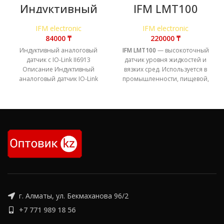
Индуктивный
IFM LMT100
аналоговый
датчик с IO-Link
IFM electronic
IFM electronic
II6913
₸
₸
Индуктивный аналоговый
IFM LMT100
— высокоточный
датчик с IO-Link II6913
датчик уровня жидкостей и
Описание Индуктивный
вязких сред. Используется в
аналоговый датчик IO-Link
промышленности, пищевой,
II6913 – это надежное и
химической и
высокоточное устройство,
фармацевтической сфере.
предназначенное для
Оснащён нержавеющим
корпусом, устойчив к
высоким температурам и
давлению, поддерживает
работу в агрессивных средах.
г. Алматы, ул. Бекмаханова 96/2
+7 771 989 18 56