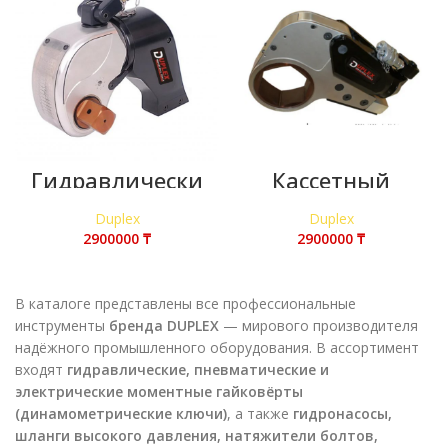
Гидравлически
Кассетный
й моментный
гидравлически
гайковерт
й гайковёрт
Duplex
Duplex
DUPLEX (серия
DUPLEX
MXTA)
₸
₸
В каталоге представлены все профессиональные
инструменты
бренда DUPLEX
— мирового производителя
надёжного промышленного оборудования. В ассортимент
входят
гидравлические, пневматические и
электрические моментные гайковёрты
(динамометрические ключи)
, а также
гидронасосы,
шланги высокого давления, натяжители болтов,