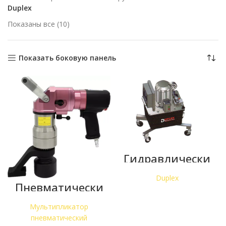
Duplex
Сортировка:
Показаны все (10)
самые
недавние
Показать боковую панель
Гидравлически
й насос DUPLEX
для
Duplex
сверхвысокого
Пневматически
давления — до
й
3000 бар
мультипликато
Мультипликатор
р Duplex
пневматический