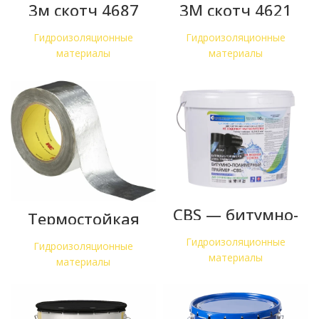
3м скотч 4687
3M скотч 4621
Гидроизоляционные
Гидроизоляционные
материалы
материалы
CBS — битумно-
Термостойкая
полимерный
лента 3M 363 на
праймер без
основе
Гидроизоляционные
растворителей
Гидроизоляционные
алюминиевой
фольги и
материалы
материалы
стеклоткани