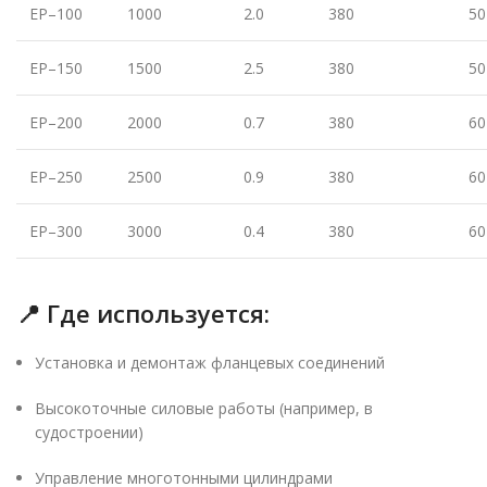
EP–100
1000
2.0
380
50
EP–150
1500
2.5
380
50
EP–200
2000
0.7
380
60
EP–250
2500
0.9
380
60
EP–300
3000
0.4
380
60
📍
Где используется:
Установка и демонтаж фланцевых соединений
Высокоточные силовые работы (например, в
судостроении)
Управление многотонными цилиндрами