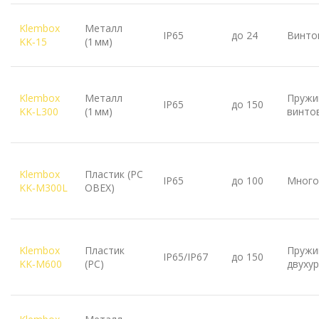
Klembox
Металл
IP65
до 24
Винто
KK‑15
(1 мм)
Klembox
Металл
Пружи
IP65
до 150
KK‑L300
(1 мм)
винто
Klembox
Пластик (PC
IP65
до 100
Много
KK‑M300L
OBEX)
Klembox
Пластик
Пружи
IP65/IP67
до 150
KK‑M600
(PC)
двуху