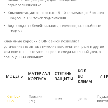
взрывозащищённые
Комплектации
: от простых с 5–10 клеммами до больших
шкафов на 150 точек подключения
Вид ввода кабелей
: сальники, гермовводы, резьбовые
штуцеры
Клеммные коробки
с DIN-рейкой позволяют
устанавливать автоматические выключатели, реле и другие
компоненты — это уже не просто соединительный узел, а
полноценный мини-щит.
КОЛ-
МАТЕРИАЛ
СТЕПЕНЬ
МОДЕЛЬ
ВО
ТИП 
КОРПУСА
ЗАЩИТЫ
КЛЕММ
Klembox
Пластик
Пружи
IP65
до 40
КК-5
(PC)
винто