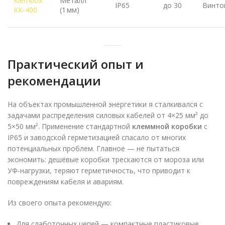
Klembox
Металл
IP65
до 30
Винто
KK‑400
(1 мм)
Практический опыт и
рекомендации
На объектах промышленной энергетики я сталкивался с
задачами распределения силовых кабелей от 4×25 мм² до
5×50 мм². Применение стандартной
клеммной коробки
с
IP65 и заводской герметизацией спасало от многих
потенциальных проблем. Главное — не пытаться
экономить: дешёвые коробки трескаются от мороза или
УФ‑нагрузки, теряют герметичность, что приводит к
повреждениям кабеля и авариям.
Из своего опыта рекомендую:
Для слаботочных цепей — компактные пластиковые