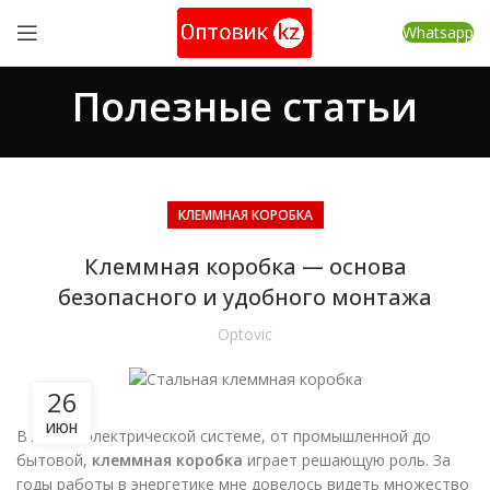
Whatsapp
Полезные статьи
КЛЕММНАЯ КОРОБКА
Клеммная коробка — основа
безопасного и удобного монтажа
Optovic
26
ИЮН
В любой электрической системе, от промышленной до
бытовой,
клеммная коробка
играет решающую роль. За
годы работы в энергетике мне довелось видеть множество