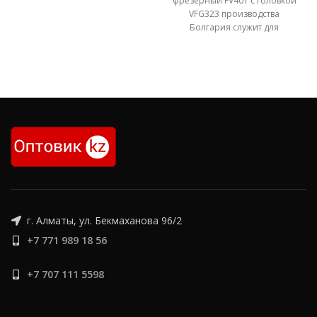
фрезерный FV401 с головкой
предназначенное для
VFG323 производства
токарной обработки
Болгария служит для
выполнения всевозможных
фрезерных операций для
нужд общего
машиностроения,
производимых с помощью
дисковых, фасонных,
цилиндрических, торцевых,
червячных, модульных и
других фрез. Используется
для обработки вертикальных
и горизонтальных
плоскостей, пазов, рамок,
спиралей, зубчатых колес и
других деталей. На данном
г. Алматы, ул. Бекмаханова 96/2
фрезерном станке можно
+7 771 989 18 56
обрабатывать разные
плоскости, зубчатые колеса,
канавки, растачивать
+7 707 111 5598
отверстия в деталях из чугуна,
стали, пластмассы и цветных
металлов. Станок FV 401