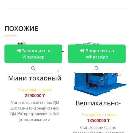
ПОХОЖИЕ
📲 Запросить в
📲 Запросить в
WhatsApp
WhatsApp
Мини токарный
станок CJM 250
Токарные станки
₸
Вертикально-
Мини токарный станок CJM
фрезерный
250 Мини токарный станок
станок FV401 с
CJM 250 представляет собой
Токарные станки
головкой
универсальное и
₸
VFG323
высокоточное
Станок вертикально
оборудование,