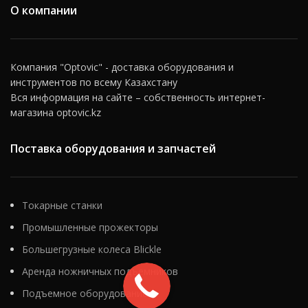
производит
О компании
полуавтоматические
линейные циклы (опция за
доп. плату) и автоматический
маятниковый цикл.
Компания "Optovic" - доставка оборудования и
Технологические
инструментов по всему Казахстану
возможности фрезерного
Вся информация на сайте – собственность интернет-
станка могут быть
расширены с
магазина optovic.kz
использованием
универсальной фрезерной
Поставка оборудования и запчастей
головки, вертикальной
фрезерной головки, круглого
делительного стола,
универсального
делительного аппарата,
Токарные станки
долбежной головки,
Промышленные прожекторы
устройства для нарезания
гребенок и других
Большегрузные колеса Blickle
приспособлений и
приборов. Все основные
Аренда ножничных подъемников
части фрезерного станка FV
Подъемное оборудование
401 произведены из
высококачественной стали,