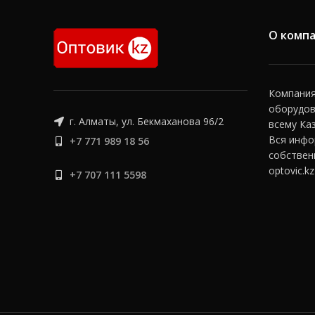
О комп
Компания 
оборудов
г. Алматы, ул. Бекмаханова 96/2
всему Ка
Вся инфо
+7 771 989 18 56
собствен
optovic.kz
+7 707 111 5598