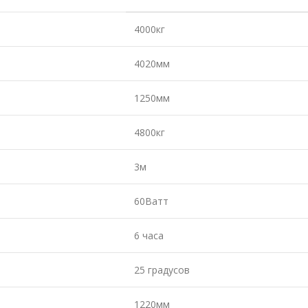
4000кг
4020мм
1250мм
4800кг
3м
60Ватт
6 часа
25 градусов
1220мм