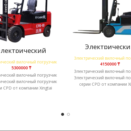
Электрически
Электрический
вилочный погру
очный погрузчик
CPD-10
Электрический вилочный по
CPD-10
ический вилочный погрузчик
₸
₸
Электрический вилочный по
ический вилочный погрузчик
Электрический вилочный по
ический вилочный погрузчик
серии CPD от компании Xi
и CPD от компании Xingtai
сочетает в себе высокие р
ает в себе высокие рабочие
характеристики, исключит
теристики, исключительное
качество и
качество и