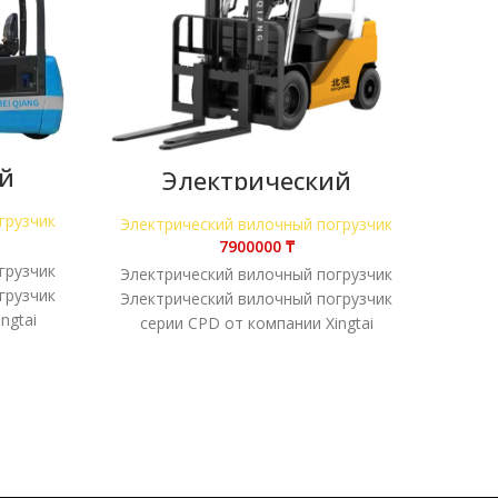
й
Электрический
зчик
ви
вилочный погрузчик
CPD-30
грузчик
Элек
Электрический вилочный погрузчик
₸
грузчик
Элек
Электрический вилочный погрузчик
грузчик
Элек
Электрический вилочный погрузчик
ngtai
се
серии CPD от компании Xingtai
абочие
соче
сочетает в себе высокие рабочие
ельное
хар
характеристики, исключительное
качество и