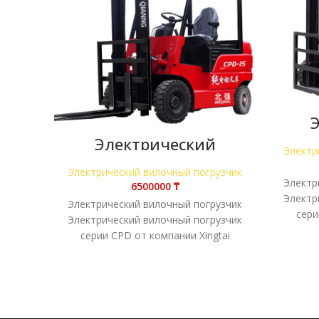
вил
Электрический
Электр
вилочный погрузчик
CPD-15
Электрический вилочный погрузчик
Электр
₸
Электр
Электрический вилочный погрузчик
сери
Электрический вилочный погрузчик
сочет
серии CPD от компании Xingtai
харак
сочетает в себе высокие рабочие
характеристики, исключительное
качество и