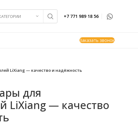
+7 771 989 18 56
 КАТЕГОРИИ
Заказать звонок
лей LiXiang — качество и надёжность
ары для
 LiXiang — качество
ть