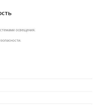
ость
истемами освещения.
зопасности.