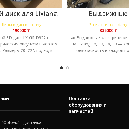
 диск для Lixiang,
Выдвижные
центрический 3D-
электрические п
дизайн
на Lixiang L6, L7, 
Шины и диски Lixiang
Запчасти на Lixiang
₸
₸
ой 3D-диск LX-GRID922 с
🚗 Выдвижные электрически
рическим рисунком в чёрном
на Lixiang L6, L7, L8, L9 — к
. Размеры 20–22", подходит
безопасность в каждой п
х моделей Lixiang. Эффектный
Выдвижные электрические 
и надёжный
ании
Поставка
оборудования и
запчастей
"Optovic" - доставка
ания и инструментов по