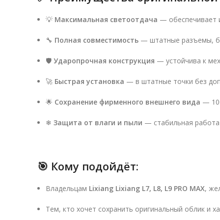
💡
Максимальная светоотдача
— обеспечивает и
🔧
Полная совместимость
— штатные разъемы, б
🛡
Ударопрочная конструкция
— устойчива к ме
🚀
Быстрая установка
— в штатные точки без до
🌟
Сохранение фирменного внешнего вида
— 10
❄
Защита от влаги и пыли
— стабильная работа 
🎯 Кому подойдёт:
Владельцам
Lixiang Lixiang L7, L8, L9 PRO MAX
, ж
Тем, кто хочет сохранить оригинальный облик и 