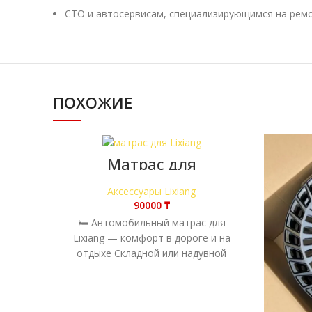
СТО и автосервисам, специализирующимся на рем
ПОХОЖИЕ
Матрас для
автомобиля Lixiang —
в салон или багажник
Аксессуары Lixiang
₸
🛏 Автомобильный матрас для
Lixiang — комфорт в дороге и на
отдыхе Складной или надувной
матрас в салон автомобиля Lixiang