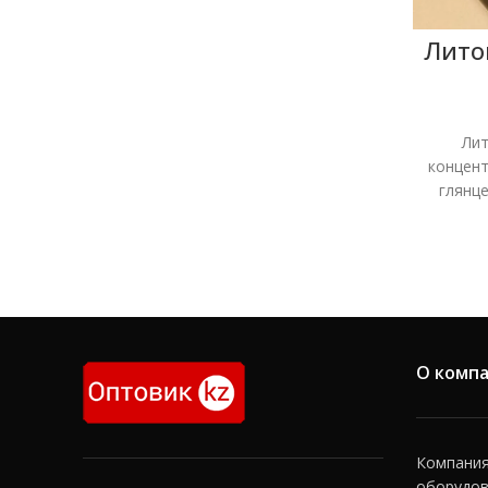
Литой
кон
Лит
концент
глянце
для все
О комп
Компания 
оборудов