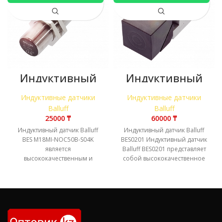
Индуктивный
Индуктивный
датчик Balluff
датчик Balluff
BES M18MI-
BES0201
Индуктивные датчики
Индуктивные датчики
NOC50B-S04K
Balluff
Balluff
₸
₸
Индуктивный датчик Balluff
Индуктивный датчик Balluff
BES M18MI-NOC50B-S04K
BES0201 Индуктивный датчик
является
Balluff BES0201 представляет
высококачественным и
собой высококачественное
надежным решением для
устройство для
бесконтактного контроля
бесконтактного определения
положения металлических
положения металлических
объектов. Это устройство
объектов, что делает
предназначено для