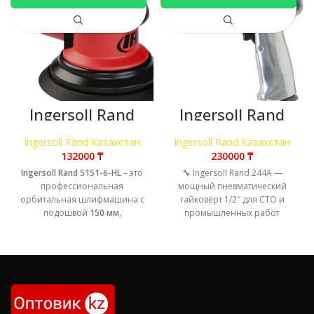
Ingersoll Rand
Ingersoll Rand
5151-6-HL –
244A —
пневматическая
мощный
Ingersoll Rand Казахстан
Ingersoll Rand Казахстан
орбитальная
пневматически
₸
₸
шлифмашина
й гайковёрт
Ingersoll Rand 5151-6-HL
150 мм
– это
🔧 Ingersoll Rand 244A —
профессиональная
мощный пневматический
орбитальная шлифмашина с
гайковёрт 1/2″ для СТО и
подошвой
150 мм
,
промышленных работ
мощностью
0,25 кВт
,
Ingersoll Rand 244A — это
скоростью вращения
12 000
профессиональный
об/мин
и весом
0,82 кг
.
Инструмент отличается
высокой
производительностью и
лёгкостью в работе.