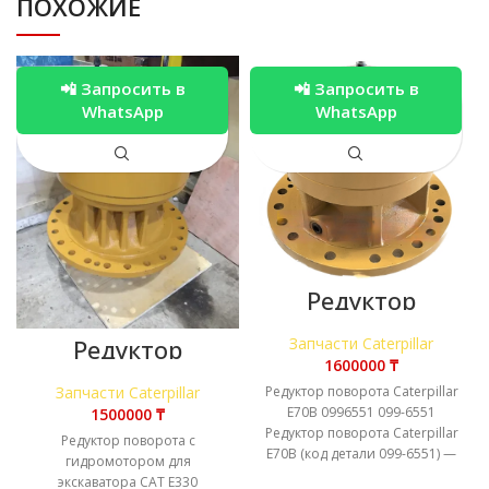
ПОХОЖИЕ
📲 Запросить в
📲 Запросить в
WhatsApp
WhatsApp
Редуктор
поворота
Caterpiller E70B
Запчасти Caterpillar
Редуктор
0996551 099-
поворота с
₸
6551
гидромотором
Редуктор поворота Caterpillar
Запчасти Caterpillar
для экскаватора
E70B 0996551 099-6551
₸
CAT E330
Редуктор поворота Caterpillar
Редуктор поворота с
E70B (код детали 099-6551) —
гидромотором для
надежный механизм,
экскаватора CAT E330