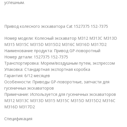
успешным.
Привод колесного экскаватора Cat 1527375 152-7375
Номер модели: Колесный экскаватор M312 M313C M313D
M315 M315C M315D M315D2 M316C M316D M317D2
Наименование продукта: Привод GP-поворотный
Номер детали: 1527375 152-7375
Транспортировка: Морем/воздушным путем, экспрессом
Упаковка: Стандартная экспортная коробка
Гарантия: 6/12 месяцев
Особенности: Приводы GP-поворотные, запчасти для
гусеничных экскаваторов
Примечание: Используется для гусеничных экскаваторов
M312 M313C M313D M315 M315C M315D M315D2 M316C
M316D M317D2
Спецификация