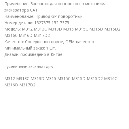
Применение: Запчасти для поворотного механизма
экскаватора CAT
Наименование: Привод GP-поворотный
Номер детали: 1527375 152-7375
Модель: M312 M313C M313D M315 M315C M315D M315D2
M316C M316D M317D2
Качество: Совершенно новое, OEM-качество
Минимальный заказ: 1 шт.
Дизайн: произведено в Китае
Гусеничные экскаваторы
M312 M313C M313D M315 M315C M315D M315D2 M316C
M316D M317D2