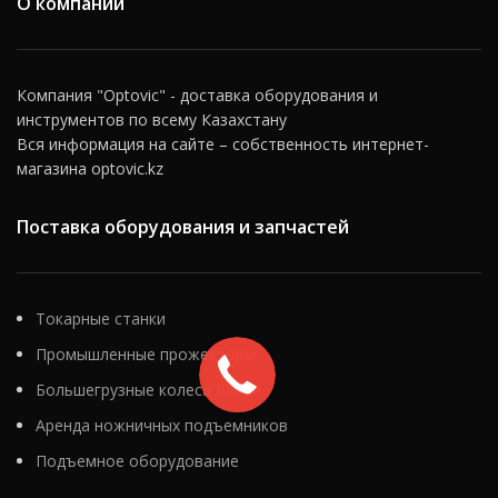
О компании
предприятия, литейные цеха
и производственные
комплексы. Светодиодные
технологии, применяемые в
Компания "Optovic" - доставка оборудования и
термостойких прожекторах,
инструментов по всему Казахстану
позволяют им работать
Вся информация на сайте – собственность интернет-
эффективно при
минимальном
магазина optovic.kz
энергопотреблении, что
особенно важно для
Поставка оборудования и запчастей
длительной эксплуатации в
условиях постоянной
нагрузки. Прожекторы
обеспечивают яркое,
равномерное освещение
Токарные станки
больших площадей и могут
Промышленные прожекторы
использоваться для
осветительных задач разного
Большегрузные колеса Blickle
масштаба — от локального
освещения отдельных
Аренда ножничных подъемников
рабочих зон до
Подъемное оборудование
комплексного освещения
крупных промышленных