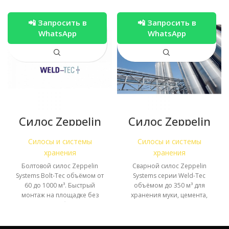
📲 Запросить в
📲 Запросить в
WhatsApp
WhatsApp
Силос Zeppelin
Силос Zeppelin
Bolt-Tec —
Weld-Tec —
болтовой силос
сварной силос
Силосы и системы
Силосы и системы
60-1000 м³
до 350 м³
хранения
хранения
Болтовой силос Zeppelin
Сварной силос Zeppelin
Systems Bolt-Tec объёмом от
Systems серии Weld-Tec
60 до 1000 м³. Быстрый
объёмом до 350 м³ для
монтаж на площадке без
хранения муки, цемента,
сварочных работ. Цена по
полимерных гранул.
запросу.
Алюминий или
нержавеющая сталь. Цена по