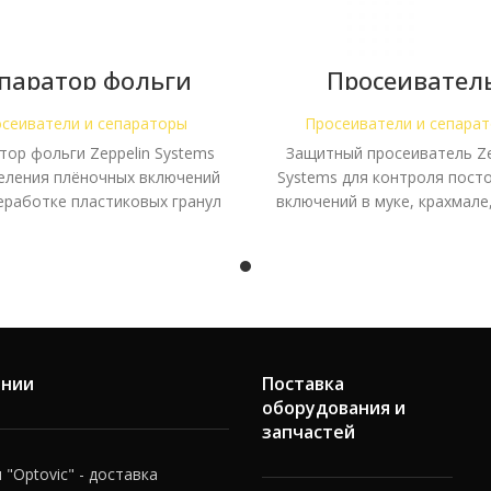
паратор фольги
Просеивател
elin — переработка
защитный Zeppel
пластика
контрольное с
сеиватели и сепараторы
Просеиватели и сепара
тор фольги Zeppelin Systems
Защитный просеиватель Ze
еления плёночных включений
Systems для контроля пост
еработке пластиковых гранул
включений в муке, крахмале
и регранулята.
и других пищевых сыпуч
ании
Поставка
оборудования и
запчастей
"Optovic" - доставка