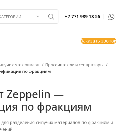
+7 771 989 18 56
 КАТЕГОРИИ
Заказать звонок
ыпучих материалов
Просеиватели и сепараторы
ссификация по фракциям
 Zeppelin —
ция по фракциям
s для разделения сыпучих материалов по фракциям и
чений.