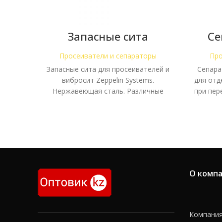
Запасные сита
Се
(комплект) — для
Zepp
просеивателей Zeppelin
Просеиватели и сепараторы
Про
Запасные сита для просеивателей и
Сепара
вибросит Zeppelin Systems.
для отд
Нержавеющая сталь. Различные
при пер
размеры ячейки.
О комп
Компания 