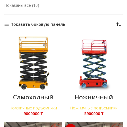
Сортировка:
Показаны все (10)
самые
недавние
Показать боковую панель
​Самоходный
Ножничный
ножничный
подъемник 8 м
подъемник 16 м
Ножничные подъемники
Ножничные подъемники
₸
₸