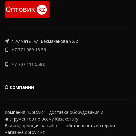
напоминающих ножницы, он
приводится в движение
гидравлическим приводом.
Сфера
применения
г. Алматы, ул. Бекмаханова 96/2
Ножничные подъемники
применяются:
+7 771 989 18 56
во время погрузочно-
разгрузочных работ;
+7 707 111 5598
для размещения грузов на
складских стеллажах, их
перемещению с одного
О компании
этажа (уровня) на другой;
в мастерских и цехах,
ремонтирующих
автомобили, автобусы,
Компания "Optovic" - доставка оборудования и
сельскохозяйственную
технику;
инструментов по всему Казахстану
Вся информация на сайте – собственность интернет-
при организации
магазина optovic.kz
конвейерного