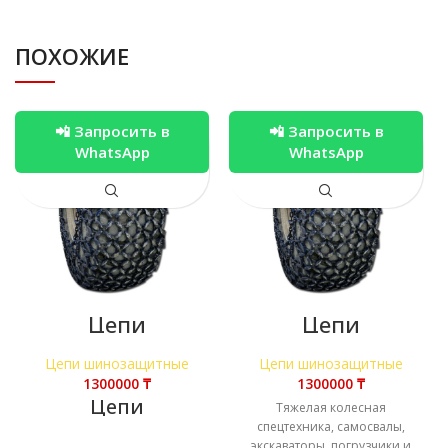
ПОХОЖИЕ
📲 Запросить в
📲 Запросить в
WhatsApp
WhatsApp
Цепи
Цепи
шинозащитные
шинозащитные
26.5-25
29.5- R25
Цепи шинозащитные
Цепи шинозащитные
₸
₸
Цепи
Тяжелая колесная
шинозащитные
спецтехника, самосвалы,
26.5-25
экскаваторы, погрузчики и