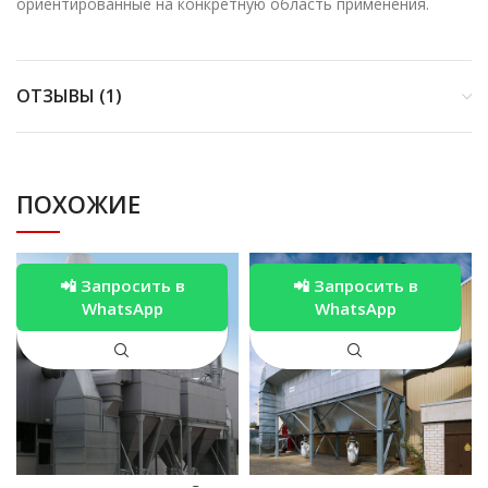
ори­ен­ти­ро­ван­ные на кон­крет­ную об­ласть при­ме­не­ния.
ОТЗЫВЫ (1)
ПОХОЖИЕ
📲 Запросить в
📲 Запросить в
WhatsApp
WhatsApp