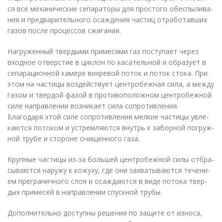
ся все ме­ха­ни­че­ские се­па­ра­то­ры для про­сто­го обес­пы­ли­ва­
ния и пред­ва­ри­тель­но­го оса­жде­ния ча­стиц от­ра­бо­тав­ших
га­зов по­сле про­цес­сов сжи­га­ния.
На­гру­жен­ный твер­ды­ми при­ме­ся­ми газ по­сту­па­ет че­рез
вход­ное от­вер­стие в цик­лон по ка­са­тель­ной и об­ра­зу­ет в
се­па­ра­ци­он­ной ка­ме­ре вих­ре­вой по­ток и по­ток сто­ка. При
этом на ча­сти­цы воз­дей­ству­ет цен­тро­беж­ная сила, а меж­ду
га­зом и твер­дой фа­зой в про­ти­во­по­лож­ном цен­тро­беж­ной
силе на­прав­ле­нии воз­ни­ка­ет сила со­про­тив­ле­ния.
Бла­го­да­ря этой силе со­про­тив­ле­ния мел­кие ча­сти­цы увле­
ка­ют­ся по­то­ком и устрем­ля­ют­ся внутрь к за­бор­ной по­груж­
ной тру­бе и сто­роне очи­щен­но­го газа.
Круп­ные ча­сти­цы из-за боль­шей цен­тро­беж­ной силы от­бра­
сы­ва­ют­ся на­ру­жу к ко­жу­ху, где они за­хва­ты­ва­ют­ся те­че­ни­
ем пре­гра­нич­но­го слоя и оса­жда­ют­ся в виде по­то­ка твер­
дых при­ме­сей в на­прав­ле­нии спуск­ной тру­бы.
До­пол­ни­тель­но до­ступ­ны ре­ше­ния по за­щи­те от из­но­са,