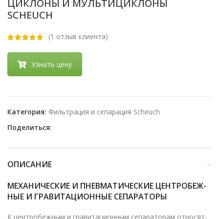
ЦИК­ЛО­НЫ И МУЛЬ­ТИ­ЦИК­ЛО­НЫ
SCHEUCH
(
1
отзыв клиента)
Узнать цену
Категория:
Фильтрация и сепарация Scheuch
Поделиться:
ОПИСАНИЕ
МЕ­ХА­НИ­ЧЕ­СКИЕ И ПНЕВ­МА­ТИ­ЧЕ­СКИЕ ЦЕН­ТРО­БЕЖ­
НЫЕ И ГРА­ВИ­ТА­ЦИ­ОН­НЫЕ СЕ­ПА­РА­ТО­РЫ
К цен­тро­беж­ным и гра­ви­та­ци­он­ным се­па­ра­то­рам от­но­сят­