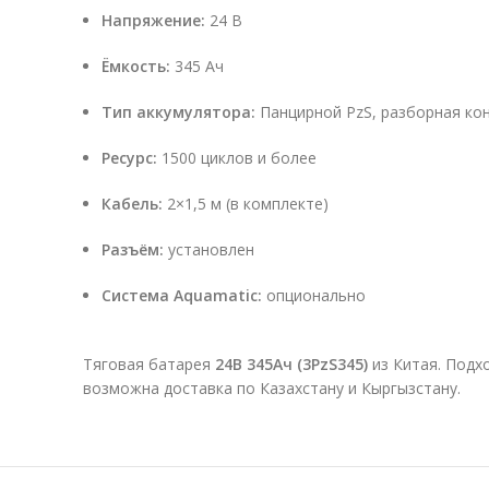
Напряжение:
24 В
Ёмкость:
345 Ач
Тип аккумулятора:
Панцирной PzS, разборная ко
Ресурс:
1500 циклов и более
Кабель:
2×1,5 м (в комплекте)
Разъём:
установлен
Система Aquamatic:
опционально
Тяговая батарея
24В 345Ач (3PzS345)
из Китая. Подх
возможна доставка по Казахстану и Кыргызстану.