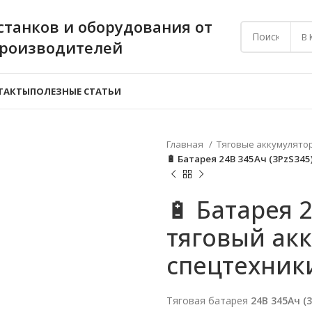
станков и оборудования от
В
производителей
ТАКТЫ
ПОЛЕЗНЫЕ СТАТЬИ
Главная
Тяговые аккумулято
🔋 Батарея 24В 345Ач (3PzS34
🔋 Батарея 
тяговый ак
спецтехник
Тяговая батарея
24В 345Ач (