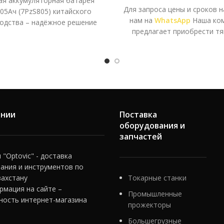
ая аккумуляторная батарея
Для запроса цены и сроков 
05Ач (7PzS805) китайского
нам на
WhatsApp
Наша ко
одства – надёжное решение
предлагает приобрести т
ля электропогрузчиков,
аккумуляторы на 24
v
для
елёров и другой складской
выгодной цене. У нас пред
ики. Отличается доступной
большой ассортимент качес
ной, высоким ресурсом и
и сертифицированной проду
ной работой даже в тяжёлых
лучших мировых производи
словиях эксплуатации.
Представленные у нас 
обладают:
ании
Поставка
экономичностью;
оборудования и
высоким качеством сб
запчастей
длительным сроком экспл
"Optovic" - доставка
ания и инструментов по
безопасностью;
захстану
Токарные станки
прочным металличес
рмация на сайте –
Промышленные
корпусом.
ность интернет-магазина
прожекторы
Для изготовления бата
Большегрузные