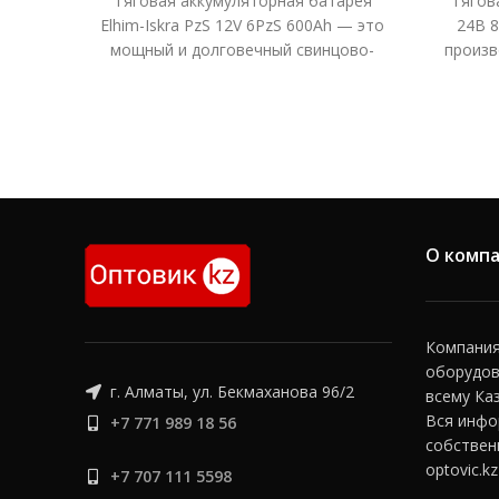
Тяговая аккумуляторная батарея
Тягов
Elhim-Iskra PzS 12V 6PzS 600Ah — это
24В 8
мощный и долговечный свинцово-
произв
кислотный аккумулятор,
д
разработанный для использования в
штаб
электротехнике, такой как
техн
погрузчики, штабелеры и другие
це
виды складского оборудования. С
стабиль
емкостью 600Ah и напряжением 12V,
у
этот аккумулятор обеспечивает
надежную и стабильную работу,
О комп
особенно в условиях интенсивной
эксплуатации. Батарея способна
выдерживать до 1500 циклов заряд-
разряд, что гарантирует длительный
Компания 
срок службы и минимальные затраты
оборудов
г. Алматы, ул. Бекмаханова 96/2
на обслуживание. Благодаря
всему Ка
панцирной конструкции
Вся инфо
+7 771 989 18 56
положительных пластин,
собствен
аккумулятор устойчив к разрушению
optovic.kz
+7 707 111 5598
активной массы, что продлевает его