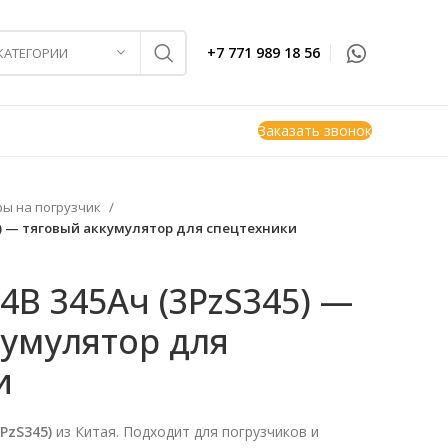
+7 771 989 18 56
 КАТЕГОРИИ
Заказать звонок
ры на погрузчик
5) — тяговый аккумулятор для спецтехники
24В 345Ач (3PzS345) —
кумулятор для
и
3PzS345)
из Китая. Подходит для погрузчиков и