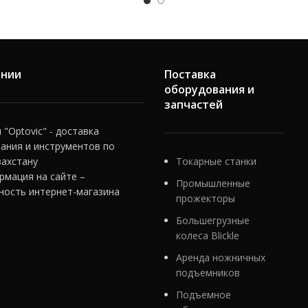
кам и подходит для техники
 Linde, Jungheinrich, Toyota и
других брендов.
ании
Поставка
оборудования и
запчастей
"Optovic" - доставка
ания и инструментов по
захстану
Токарные станки
рмация на сайте –
Промышленные
ность интернет-магазина
прожекторы
Большегрузные
колеса Blickle
Аренда ножничных
подъемников
Подъемное