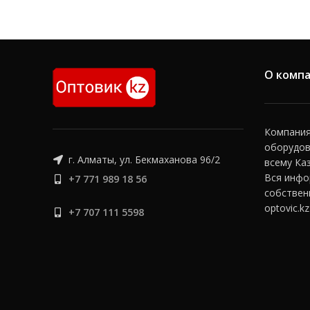
аккумулятор
нагруз
Still,
Компания OPTOVIC.KZ осуществляет
продажи тяговые аккумулятор для
погрузчика, штабелеров, ричтраков,
паллетоперевозчиков и другой
О комп
складской техники. Мы подберем
тяговый аккумулятор на любую
технику.
Компания 
оборудов
г. Алматы, ул. Бекмаханова 96/2
всему Ка
Вся инфо
+7 771 989 18 56
собствен
optovic.kz
+7 707 111 5598