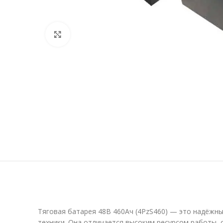
Нажмите, чтобы увеличить
Тяговая батарея 48В 460Ач (4PzS460) — это надёжны
техники. Она отличается высоким ресурсом работы,