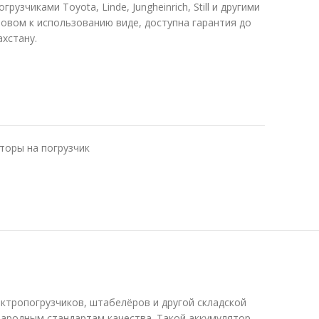
рузчиками Toyota, Linde, Jungheinrich, Still и другими
товом к использованию виде, доступна гарантия до
ахстану.
торы на погрузчик
ктропогрузчиков, штабелёров и другой складской
народным стандартам качества. Такой аккумулятор