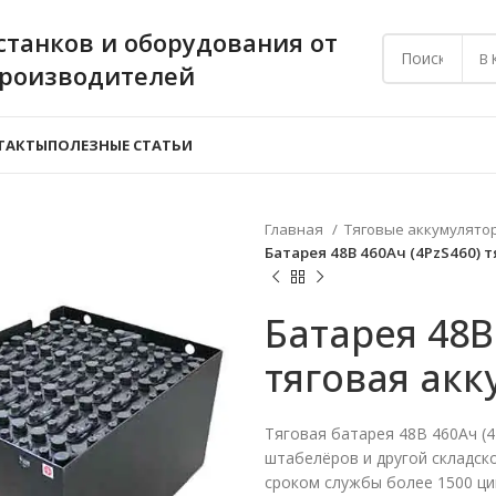
станков и оборудования от
В
производителей
ТАКТЫ
ПОЛЕЗНЫЕ СТАТЬИ
Главная
Тяговые аккумулято
Батарея 48В 460Ач (4PzS460) 
Батарея 48В
тяговая ак
Тяговая батарея 48В 460Ач (4
штабелёров и другой складск
сроком службы более 1500 ци