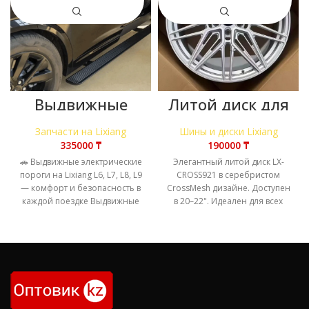
Выдвижные
Литой диск для
электрические
Lixiang,
пороги на
серебристый
Запчасти на Lixiang
Шины и диски Lixiang
Lixiang L6, L7,
дизайн
₸
₸
L8, L9
CrossMesh
🚗 Выдвижные электрические
Элегантный литой диск LX-
пороги на Lixiang L6, L7, L8, L9
CROSS921 в серебристом
— комфорт и безопасность в
CrossMesh дизайне. Доступен
каждой поездке Выдвижные
в 20–22". Идеален для всех
электрические пороги
моделей Lixiang.