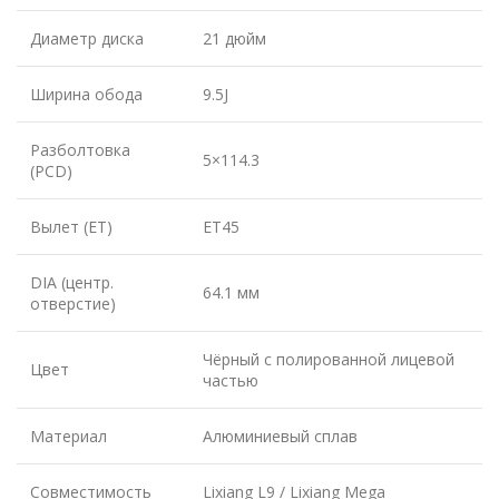
Диаметр диска
21 дюйм
Ширина обода
9.5J
Разболтовка
5×114.3
(PCD)
Вылет (ET)
ET45
DIA (центр.
64.1 мм
отверстие)
Чёрный с полированной лицевой
Цвет
частью
Материал
Алюминиевый сплав
Совместимость
Lixiang L9 / Lixiang Mega