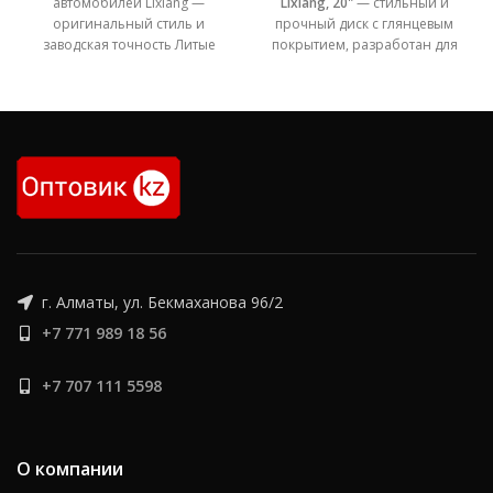
автомобилей Lixiang —
Lixiang, 20"
— стильный и
оригинальный стиль и
прочный диск с глянцевым
заводская точность Литые
покрытием, разработан для
диски Lixiang — это не просто
моделей Lixiang One и L9.
элемент
Диаметр 20", вылет ET40, PCD
5x112. Совместим с
оригинальными болтами и
датчиками давления.
г. Алматы, ул. Бекмаханова 96/2
+7 771 989 18 56
+7 707 111 5598
О компании