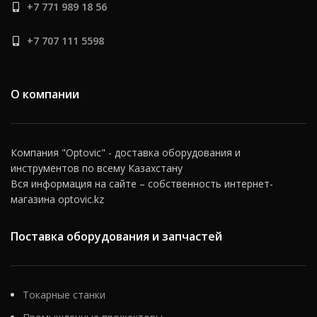
+7 771 989 18 56
для циклической работы,
выдерживая многократные
циклы зарядки и разрядки,
+7 707 111 5598
что делает их надежным
источником энергии на
протяжении длительных
рабочих смен. Основной
О компании
особенностью тяговых
аккумуляторов является их
способность выдерживать
глубокие разряды и быстро
Компания "Optovic" - доставка оборудования и
восстанавливать емкость
инструментов по всему Казахстану
после зарядки, что
Вся информация на сайте – собственность интернет-
обеспечивает непрерывную
работу спецтехники
магазина optovic.kz
Поставка оборудования и запчастей
Токарные станки