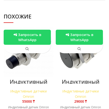
ПОХОЖИЕ
📲 Запросить в
📲 Запросить в
WhatsApp
WhatsApp
Индуктивный
Индуктивный
датчик Omron
датчик Omron
E2A-M12KN08-
E2A-M30KS15-
Индуктивные датчики
Индуктивные датчики
M1-B1
M1-B1
Omron
Omron
₸
₸
Индуктивный датчик Omron
Индуктивный датчик Omron