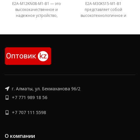
E2A-M12KN08-M1-B1 — это
E2A-M30KS15-M1-B1
высококачественное и
представляет собой
надежное устройство,
высокотехнологичное и
предназначенное для
надежное решение для
бесконтактного
бесконтактного
обнаружения металлических
обнаружения металлических
объектов в различных
объектов в различных
автоматизированных и
автоматизированных и
промышленных
г. Алматы, ул. Бекмаханова 96/2
+7 771 989 18 56
+7 707 111 5598
О компании