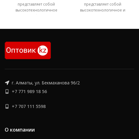
представляет собой
представляет собой
высокотехнологичное
высокотехнологичное и
решение для бесконтактного
надежное решение для
обнаружения металлических
бесконтактного
объектов. Он идеально
обнаружения металлических
подходит для применения в
объектов в различных
различных
автоматизированных и
промышленных
г. Алматы, ул. Бекмаханова 96/2
+7 771 989 18 56
+7 707 111 5598
О компании