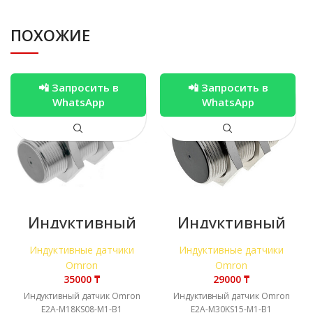
ПОХОЖИЕ
📲 Запросить в
📲 Запросить в
WhatsApp
WhatsApp
Индуктивный
Индуктивный
датчик Omron
датчик Omron
E2A-M18KS08-
E2A-M30KS15-
Индуктивные датчики
Индуктивные датчики
M1-B1
M1-B1
Omron
Omron
₸
₸
Индуктивный датчик Omron
Индуктивный датчик Omron
E2A-M18KS08-M1-B1
E2A-M30KS15-M1-B1